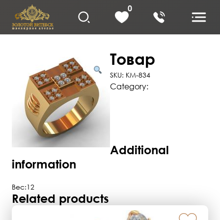
Skip
0
to
content
Товар
SKU:
КМ-834
Category:
Кольца
Additional information
Reviews (0)
Additional
information
Вес:
12
Related products