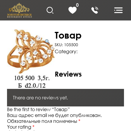
Skip
0
to
content
Товар
SKU:
105500
Category:
Комплекты
Reviews (0)
Reviews
There are no reviews yet.
Be the first to review “Товар”
Ваш адрес email не будет опубликован.
Обязательные поля помечены
*
Your rating
*